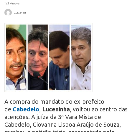
121 Views
r
Lucena
o
A compra do mandato do ex-prefeito
de
Cabedelo
,
Luceninha
, voltou ao centro das
atenções. A juíza da 3ª Vara Mista de
Cabedelo, Giovanna Lisboa Araújo de Souza,