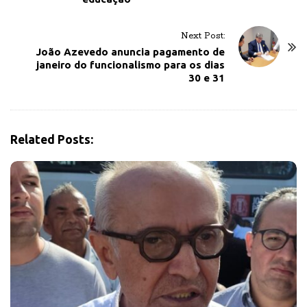
N
a
Next Post:
v
João Azevedo anuncia pagamento de
janeiro do funcionalismo para os dias
i
30 e 31
g
a
t
i
Related Posts:
o
n