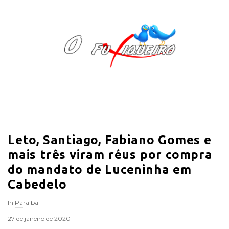
O
F
u
x
i
Leto, Santiago, Fabiano Gomes e
q
mais três viram réus por compra
u
do mandato de Luceninha em
Cabedelo
e
In
Paraíba
i
27 de janeiro de 2020