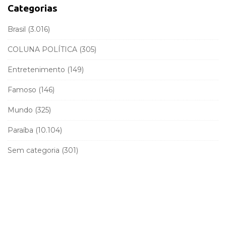
a
f
Categorias
r
o
r
Brasil
(3.016)
:
COLUNA POLÍTICA
(305)
Entretenimento
(149)
Famoso
(146)
Mundo
(325)
Paraíba
(10.104)
Sem categoria
(301)