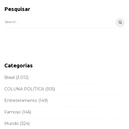
i
Pesquisar
t
e
S
S
e
i
a
d
r
e
c
b
h
a
f
Categorias
r
o
r
Brasil
(3.012)
:
COLUNA POLÍTICA
(305)
Entretenimento
(149)
Famoso
(146)
Mundo
(324)