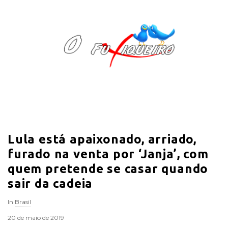
O
F
u
x
i
Lula está apaixonado, arriado,
q
furado na venta por ‘Janja’, com
u
quem pretende se casar quando
sair da cadeia
e
In
Brasil
i
20 de maio de 2019