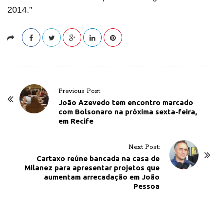
2014.”
P
Previous Post:
o
João Azevedo tem encontro marcado
com Bolsonaro na próxima sexta-feira,
s
em Recife
t
N
Next Post:
a
Cartaxo reúne bancada na casa de
v
Milanez para apresentar projetos que
aumentam arrecadação em João
i
Pessoa
g
a
t