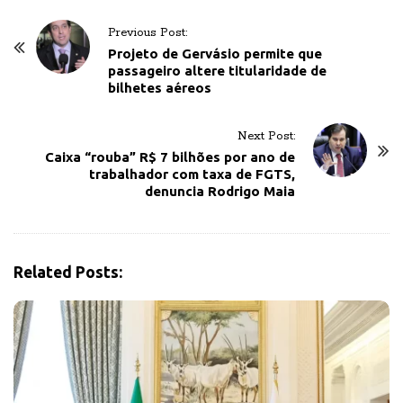
P
Previous Post:
o
Projeto de Gervásio permite que
passageiro altere titularidade de
s
bilhetes aéreos
t
N
Next Post:
a
Caixa “rouba” R$ 7 bilhões por ano de
v
trabalhador com taxa de FGTS,
denuncia Rodrigo Maia
i
g
a
t
Related Posts:
i
o
n