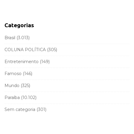
r
e
c
b
h
a
f
Categorias
r
o
r
Brasil
(3.013)
:
COLUNA POLÍTICA
(305)
Entretenimento
(149)
Famoso
(146)
Mundo
(325)
Paraíba
(10.102)
Sem categoria
(301)