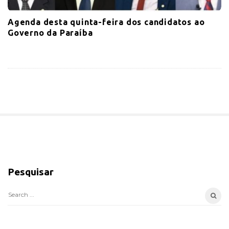
Agenda desta quinta-feira dos candidatos ao
Governo da Paraíba
S
i
Pesquisar
t
e
S
S
e
i
a
d