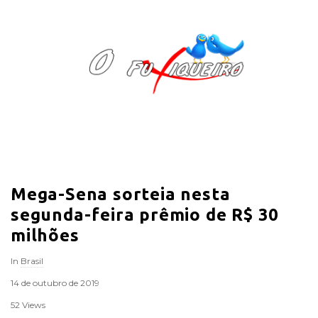
O
F
u
x
i
Mega-Sena sorteia nesta
q
segunda-feira prêmio de R$ 30
u
milhões
In
Brasil
e
14 de outubro de 2019
i
52 Views