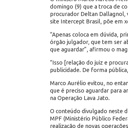
r
domingo (9) que a troca de co
procurador Deltan Dallagnol,
o
site Intercept Brasil, põe em x
“Apenas coloca em dúvida, prin
órgão julgador, que tem ser a
que aguardar”, afirmou o mag
“Isso [relação do juiz e proc
publicidade. De forma pública
Marco Aurélio evitou, no enta
que é preciso aguardar para an
na Operação Lava Jato.
O conteúdo divulgado neste 
MPF (Ministério Público Feder
realização de novas operações