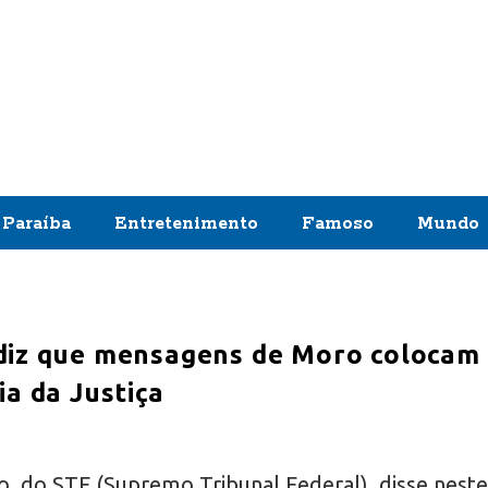
Paraíba
Entretenimento
Famoso
Mundo
diz que mensagens de Moro colocam
ia da Justiça
o, do STF (Supremo Tribunal Federal), disse neste