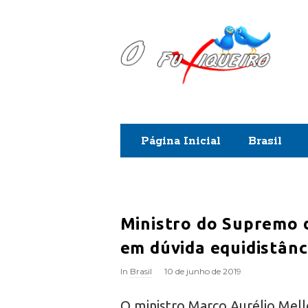
O
F
u
x
Página Inicial
Brasil
i
q
u
Ministro do Supremo 
em dúvida equidistânc
e
In
Brasil
10 de junho de 2019
i
O ministro Marco Aurélio Mell