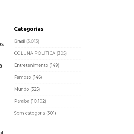
d
r
e
c
b
h
a
f
Categorias
r
o
r
Brasil
(3.013)
os
:
COLUNA POLÍTICA
(305)
a
Entretenimento
(149)
Famoso
(146)
Mundo
(325)
Paraíba
(10.102)
Sem categoria
(301)
a
ma