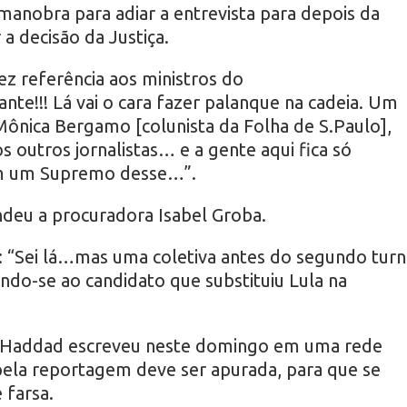
manobra para adiar a entrevista para depois da
 a decisão da Justiça.
ez referência aos ministros do
nte!!! Lá vai o cara fazer palanque na cadeia. Um
 Mônica Bergamo [colunista da Folha de S.Paulo],
s outros jornalistas… e a gente aqui fica só
om um Supremo desse…”.
respondeu a procuradora Isabel Groba.
u: “Sei lá…mas uma coletiva antes do segundo tur
ndo-se ao candidato que substituiu Lula na
o Haddad escreveu neste domingo em uma rede
 pela reportagem deve ser apurada, para que se
 farsa.