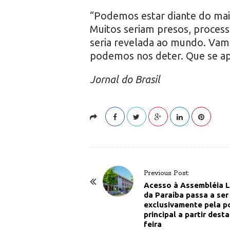
“Podemos estar diante do maior
Muitos seriam presos, process
seria revelada ao mundo. Va
podemos nos deter. Que se ap
Jornal do Brasil
P
Previous Post:
o
Acesso à Assembléia L
da Paraíba passa a ser
s
exclusivamente pela p
t
principal a partir dest
feira
N