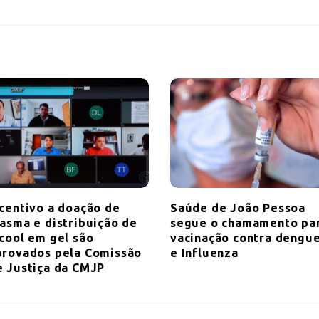
ncentivo a doação de
Saúde de João Pessoa
lasma e distribuição de
segue o chamamento pa
lcool em gel são
vacinação contra dengu
provados pela Comissão
e Influenza
e Justiça da CMJP