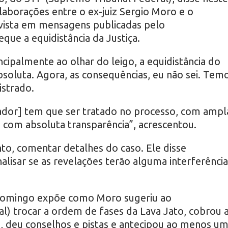
laborações entre o ex-juiz Sergio Moro e o
 vista em mensagens publicadas pelo
eque a equidistância da Justiça.
cipalmente ao olhar do leigo, a equidistância do
bsoluta. Agora, as consequências, eu não sei. Tem
istrado.
urador] tem que ser tratado no processo, com ampl
, com absoluta transparência”, acrescentou.
nto, comentar detalhes do caso. Ele disse
alisar se as revelações terão alguma interferência
domingo expõe como Moro sugeriu ao
al) trocar a ordem de fases da Lava Jato, cobrou 
, deu conselhos e pistas e antecipou ao menos u