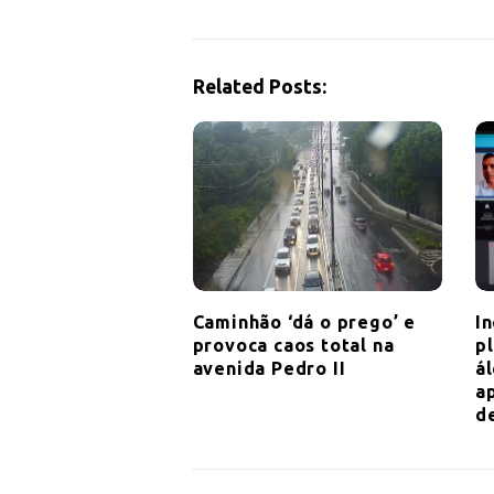
a
v
i
Related Posts:
g
a
t
i
o
n
Caminhão ‘dá o prego’ e
I
provoca caos total na
p
avenida Pedro II
á
a
d