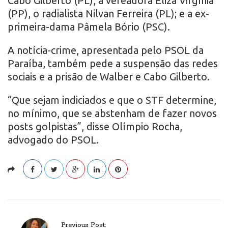
Cabo Gilberto (PL), a vereadora Eliza Virgínia
(PP), o radialista Nilvan Ferreira (PL); e a ex-
primeira-dama Pâmela Bório (PSC).
A notícia-crime, apresentada pelo PSOL da
Paraíba, também pede a suspensão das redes
sociais e a prisão de Walber e Cabo Gilberto.
“Que sejam indiciados e que o STF determine,
no mínimo, que se abstenham de fazer novos
posts golpistas”, disse Olímpio Rocha,
advogado do PSOL.
P
Previous Post: