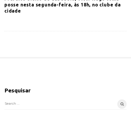
posse nesta segunda-feira, às 18h, no clube da
cidade
S
i
Pesquisar
t
e
S
S
e
i
a
d
r
e