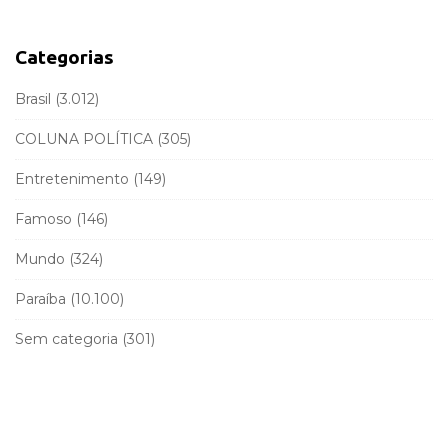
c
b
h
a
f
Categorias
r
o
r
Brasil
(3.012)
:
COLUNA POLÍTICA
(305)
Entretenimento
(149)
Famoso
(146)
Mundo
(324)
Paraíba
(10.100)
Sem categoria
(301)