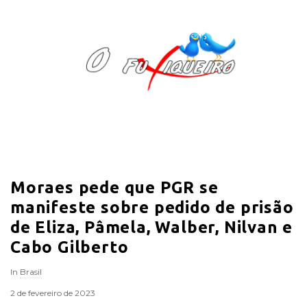
O
F
u
x
i
Moraes pede que PGR se
q
manifeste sobre pedido de prisão
u
de Eliza, Pâmela, Walber, Nilvan e
Cabo Gilberto
e
In
Brasil
i
2 de fevereiro de 2023