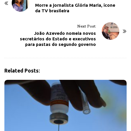
o
Morre a jornalista Glória Maria, ícone
da TV brasileira
s
t
Next Post:
N
João Azevedo nomeia novos
a
secretários do Estado e executivos
v
para pastas do segundo governo
i
g
a
Related Posts:
t
i
o
n