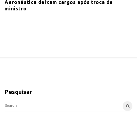
Aeronáutica deixam cargos após troca de
ministro
S
i
Pesquisar
t
e
S
S
e
i
a
d
r
e
c