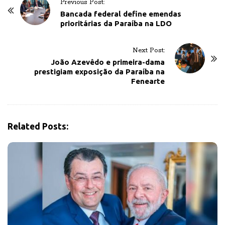
P
Previous Post:
o
Bancada federal define emendas
prioritárias da Paraíba na LDO
s
t
Next Post:
N
João Azevêdo e primeira-dama
a
prestigiam exposição da Paraíba na
v
Fenearte
i
g
a
Related Posts:
t
i
o
n