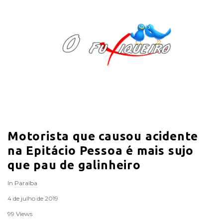
O
F
u
x
i
Motorista que causou acidente
q
na Epitácio Pessoa é mais sujo
u
que pau de galinheiro
In
Paraíba
e
4 de julho de 2019
i
99 Views