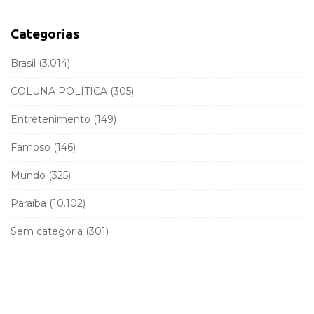
b
h
a
f
Categorias
r
o
r
Brasil
(3.014)
:
COLUNA POLÍTICA
(305)
Entretenimento
(149)
Famoso
(146)
Mundo
(325)
Paraíba
(10.102)
Sem categoria
(301)