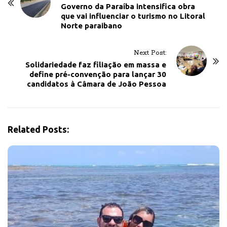
o
Governo da Paraíba intensifica obra
que vai influenciar o turismo no Litoral
s
Norte paraibano
t
N
Next Post:
a
Solidariedade faz filiação em massa e
v
define pré-convenção para lançar 30
candidatos à Câmara de João Pessoa
i
g
a
t
Related Posts:
i
o
n