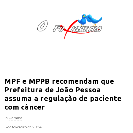
O
F
u
x
i
MPF e MPPB recomendam que
q
Prefeitura de João Pessoa
u
assuma a regulação de paciente
com câncer
e
In
Paraíba
i
6 de fevereiro de 2024