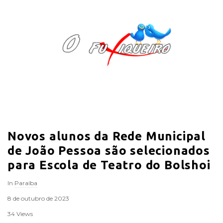
O
F
u
x
i
Novos alunos da Rede Municipal
q
de João Pessoa são selecionados
u
para Escola de Teatro do Bolshoi
In
Paraíba
e
8 de outubro de 2023
i
34 Views