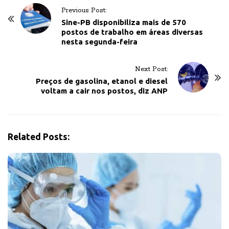
P
Previous Post:
o
Sine-PB disponibiliza mais de 570
postos de trabalho em áreas diversas
s
nesta segunda-feira
t
N
Next Post:
a
Preços de gasolina, etanol e diesel
v
voltam a cair nos postos, diz ANP
i
g
a
Related Posts:
t
i
o
n