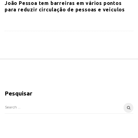
João Pessoa tem barreiras em vários pontos
para reduzir circulação de pessoas e veículos
S
i
Pesquisar
t
e
S
S
e
i
a
d
r
e
c