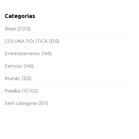
b
h
a
f
Categorias
r
o
r
Brasil
(3.013)
:
COLUNA POLÍTICA
(305)
Entretenimento
(149)
Famoso
(146)
Mundo
(325)
Paraíba
(10.102)
Sem categoria
(301)