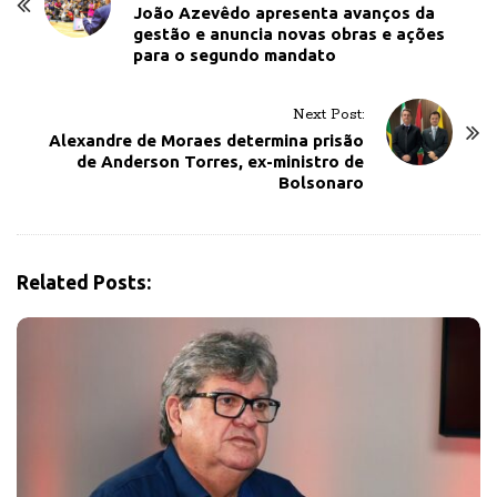
o
João Azevêdo apresenta avanços da
gestão e anuncia novas obras e ações
s
para o segundo mandato
t
N
Next Post:
a
Alexandre de Moraes determina prisão
v
de Anderson Torres, ex-ministro de
Bolsonaro
i
g
a
t
Related Posts:
i
o
n