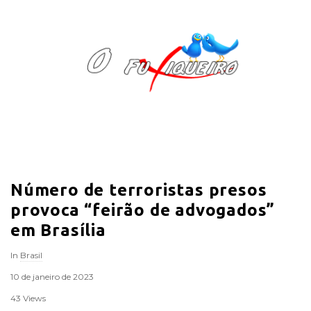
O
F
u
x
i
Número de terroristas presos
q
provoca “feirão de advogados”
u
em Brasília
In
Brasil
e
10 de janeiro de 2023
i
43 Views