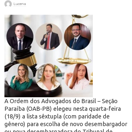
Lucena
r
o
A Ordem dos Advogados do Brasil – Seção
Paraíba (OAB-PB) elegeu nesta quarta-feira
(18/9) a lista sêxtupla (com paridade de
gênero) para escolha de novo desembargador
ou nova desembargadora do Tribunal de