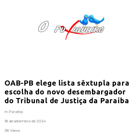
O
F
u
x
i
OAB-PB elege lista sêxtupla para
q
escolha do novo desembargador
u
do Tribunal de Justiça da Paraíba
In
Paraíba
e
18 de setembro de 2024
i
38 Views