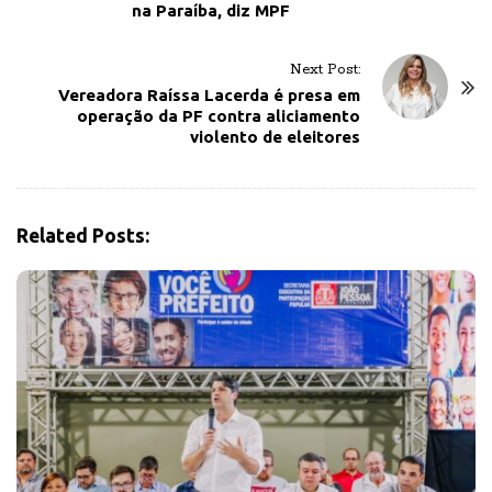
na Paraíba, diz MPF
t
N
Next Post:
a
Vereadora Raíssa Lacerda é presa em
v
operação da PF contra aliciamento
violento de eleitores
i
g
a
t
Related Posts:
i
o
n