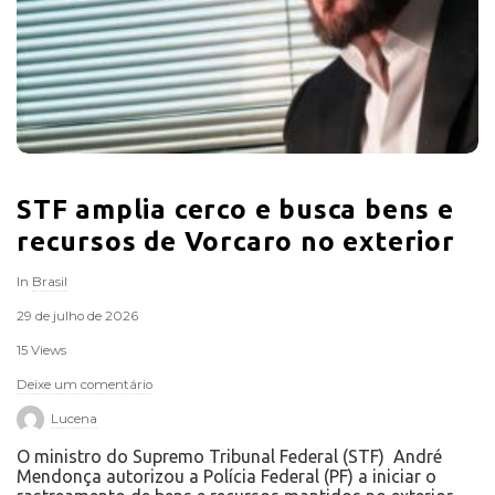
s
r
o
STF amplia cerco e busca bens e
recursos de Vorcaro no exterior
In
Brasil
29 de julho de 2026
15 Views
Deixe um comentário
Lucena
O ministro do Supremo Tribunal Federal (STF) André
Mendonça autorizou a Polícia Federal (PF) a iniciar o