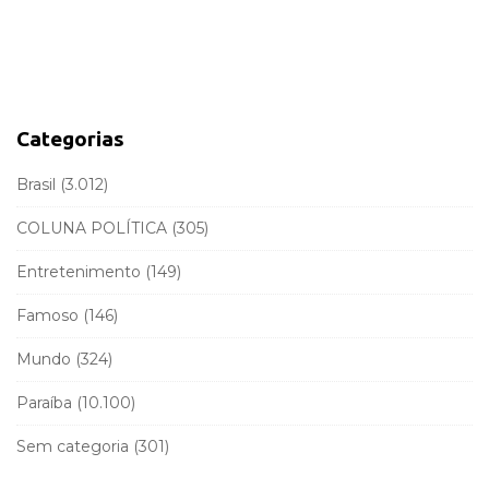
e
i
a
d
r
e
c
b
h
a
f
Categorias
r
o
r
Brasil
(3.012)
:
COLUNA POLÍTICA
(305)
Entretenimento
(149)
Famoso
(146)
Mundo
(324)
Paraíba
(10.100)
Sem categoria
(301)