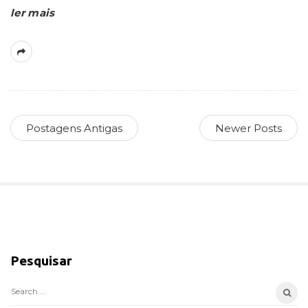
ler mais
Postagens Antigas
Newer Posts
S
i
Pesquisar
t
e
S
S