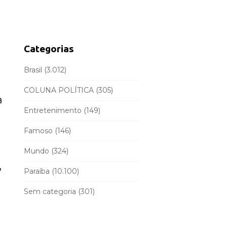
d
r
e
c
b
h
a
f
Categorias
r
o
r
Brasil
(3.012)
:
COLUNA POLÍTICA
(305)
a
Entretenimento
(149)
Famoso
(146)
Mundo
(324)
,
Paraíba
(10.100)
Sem categoria
(301)