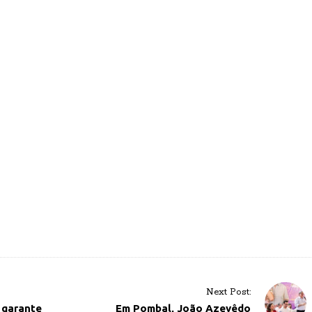
Next Post:
 garante
Em Pombal, João Azevêdo