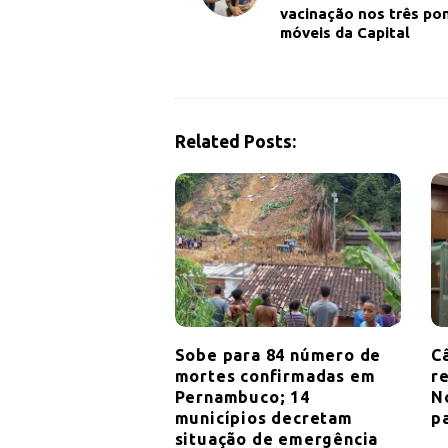
vacinação nos três po
s
móveis da Capital
t
N
a
v
Related Posts:
i
g
a
t
i
o
n
Sobe para 84 número de
C
mortes confirmadas em
r
Pernambuco; 14
N
municípios decretam
p
situação de emergência