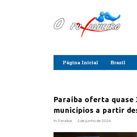
O
F
u
x
Página Inicial
Brasil
i
q
u
Paraíba oferta quase
municípios a partir d
e
In
Paraíba
2 de junho de 2024
i