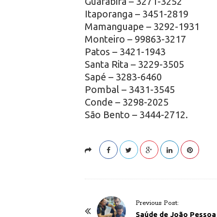
Guarabira – 3271-3252
Itaporanga – 3451-2819
Mamanguape – 3292-1931
Monteiro – 99863-3217
Patos – 3421-1943
Santa Rita – 3229-3505
Sapé – 3283-6460
Pombal – 3431-3545
Conde – 3298-2025
São Bento – 3444-2712.
P
Previous Post:
o
Saúde de João Pessoa