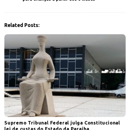
g
a
t
i
Related Posts:
o
n
Supremo Tribunal Federal julga Constitucional
lei de custas do Estado da Paraíba