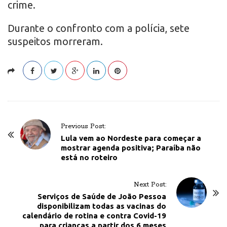
crime.
Durante o confronto com a polícia, sete
suspeitos morreram.
P
Previous Post:
o
Lula vem ao Nordeste para começar a
mostrar agenda positiva; Paraíba não
s
está no roteiro
t
N
Next Post:
a
Serviços de Saúde de João Pessoa
v
disponibilizam todas as vacinas do
calendário de rotina e contra Covid-19
i
para crianças a partir dos 6 meses