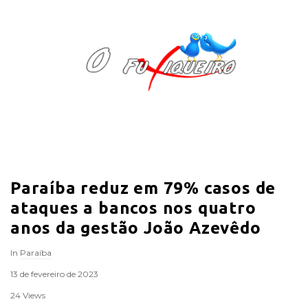
O
F
u
x
i
Paraíba reduz em 79% casos de
q
ataques a bancos nos quatro
u
anos da gestão João Azevêdo
In
Paraíba
e
13 de fevereiro de 2023
i
24 Views