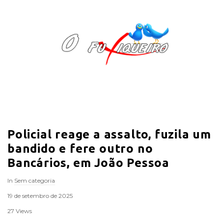
O
F
u
x
i
Policial reage a assalto, fuzila um
q
bandido e fere outro no
u
Bancários, em João Pessoa
In
Sem categoria
e
19 de setembro de 2025
i
27 Views