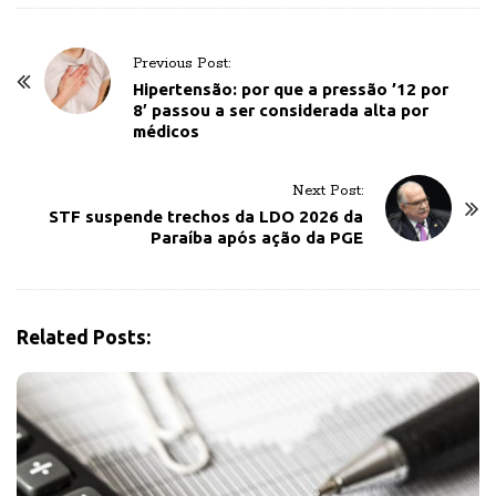
P
Previous Post:
o
Hipertensão: por que a pressão ’12 por
8′ passou a ser considerada alta por
s
médicos
t
N
Next Post:
a
STF suspende trechos da LDO 2026 da
v
Paraíba após ação da PGE
i
g
a
Related Posts:
t
i
o
n