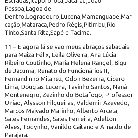
Estradas,Itapororoca,Jacaraú,João
Pessoa,Lagoa de
Dentro,Logradouro,Lucena,Mamanguape,Mar
cação,Mataraca,Pedro Régis,Pitimbu,Rio
Tinto,Santa Rita,Sapé e Tacima.
11 – E agora lá se vão meus abraços sabadais
para Maiza Félix, Leila Oliveira, Ana Lúcia
Ribeiro Coutinho, Maria Helena Rangel, Bigu
de Jacumã, Renato do Funcionários II,
Fernandinho Milanez, Odon Bezerra, Cícero
Lima, Douglas Lucena, Tavinho Santos, Naná
Montenegro, Zezinho do Botafogo, Professor
União, Alysson Filgueiras, Valdemir Azevedo,
Marcos Maivado Marinho, Alberto Arcela,
Sales Fernandes, Sales Ferreira, Adelton
Alves, Todynho, Vanildo Caitano e Arnaldo de
Parajara.