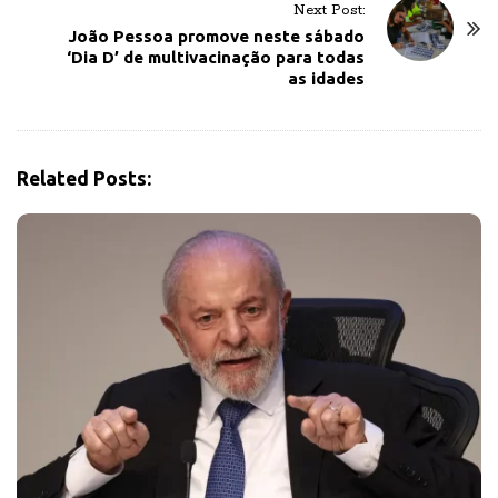
a
Next Post:
v
João Pessoa promove neste sábado
‘Dia D’ de multivacinação para todas
i
as idades
g
a
t
i
Related Posts:
o
n