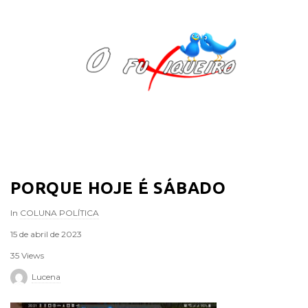
O
F
u
x
i
PORQUE HOJE É SÁBADO
q
In
COLUNA POLÍTICA
u
15 de abril de 2023
e
35 Views
Lucena
i