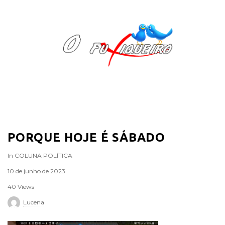
O
F
u
x
i
PORQUE HOJE É SÁBADO
q
In
COLUNA POLÍTICA
u
10 de junho de 2023
e
40 Views
Lucena
i