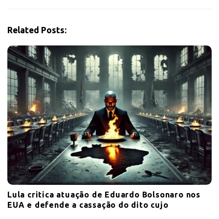
g
a
t
Related Posts:
i
o
n
Lula critica atuação de Eduardo Bolsonaro nos
EUA e defende a cassação do dito cujo