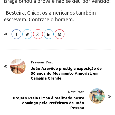
Braga olhou a prova e não se deu por vencido:
-Besteira, Chico, os americanos também
escrevem. Contrate o homem.
P
Previous Post:
o
João Azevêdo prestigia exposição de
50 anos do Movimento Armorial, em
s
Campina Grande
t
N
Next Post:
a
Projeto Praia Limpa é realizado neste
v
domingo pela Prefeitura de João
Pessoa
i