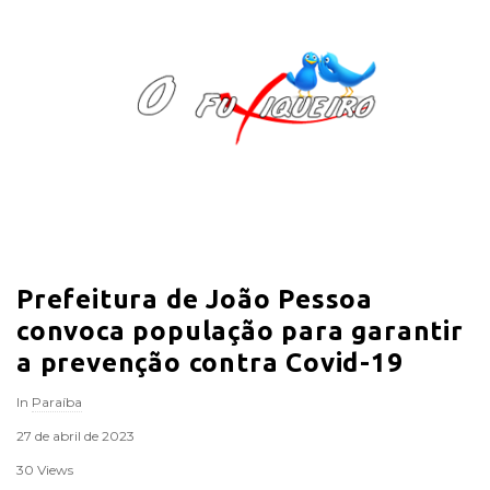
O
F
u
x
i
Prefeitura de João Pessoa
q
convoca população para garantir
u
a prevenção contra Covid-19
In
Paraíba
e
27 de abril de 2023
i
30 Views