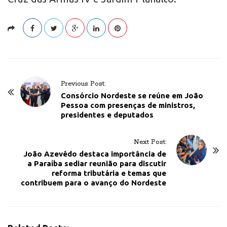
P
Previous Post:
o
Consórcio Nordeste se reúne em João
Pessoa com presenças de ministros,
s
presidentes e deputados
t
N
Next Post:
a
João Azevêdo destaca importância de
v
a Paraíba sediar reunião para discutir
reforma tributária e temas que
i
contribuem para o avanço do Nordeste
g
a
t