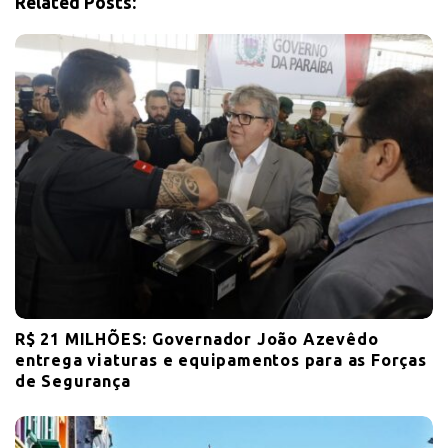
i
Related Posts:
o
n
R$ 21 MILHÕES: Governador João Azevêdo
entrega viaturas e equipamentos para as Forças
de Segurança