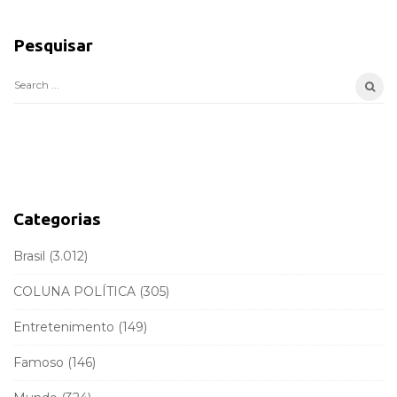
S
i
Pesquisar
t
e
S
S
e
i
a
d
r
e
c
b
h
a
f
Categorias
r
o
r
Brasil
(3.012)
:
COLUNA POLÍTICA
(305)
Entretenimento
(149)
Famoso
(146)