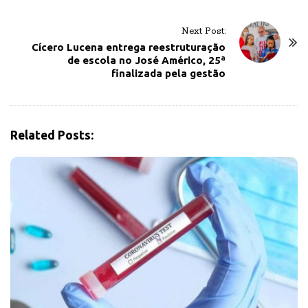
t
Next Post:
N
Cícero Lucena entrega reestruturação
a
de escola no José Américo, 25ª
v
finalizada pela gestão
i
g
a
Related Posts:
t
i
o
n