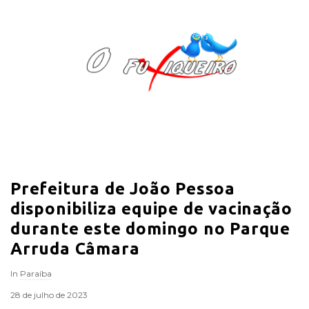
O
F
u
x
i
Prefeitura de João Pessoa
q
disponibiliza equipe de vacinação
u
durante este domingo no Parque
Arruda Câmara
e
In
Paraíba
i
28 de julho de 2023