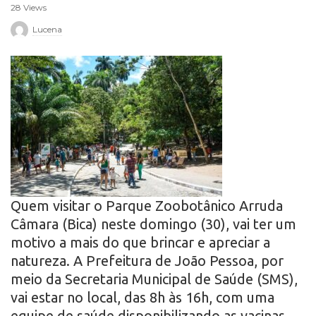
28 Views
r
Lucena
o
Quem visitar o Parque Zoobotânico Arruda
Câmara (Bica) neste domingo (30), vai ter um
motivo a mais do que brincar e apreciar a
natureza. A Prefeitura de João Pessoa, por
meio da Secretaria Municipal de Saúde (SMS),
vai estar no local, das 8h às 16h, com uma
equipe de saúde disponibilizando as vacinas