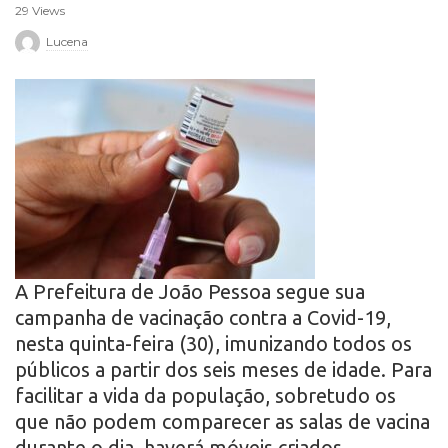
29 Views
r
Lucena
o
A Prefeitura de João Pessoa segue sua
campanha de vacinação contra a Covid-19,
nesta quinta-feira (30), imunizando todos os
públicos a partir dos seis meses de idade. Para
facilitar a vida da população, sobretudo os
que não podem comparecer as salas de vacina
durante o dia, haverá móveis criados