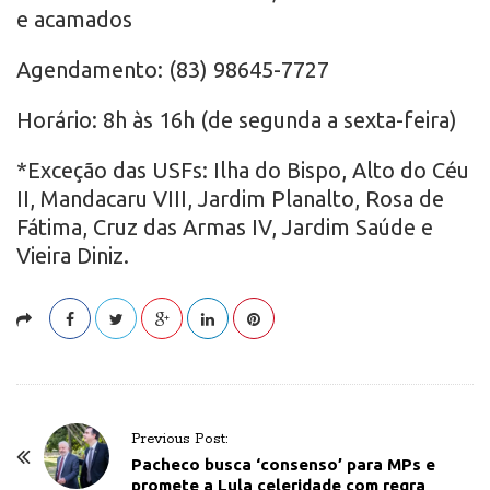
e acamados
Agendamento: (83) 98645-7727
Horário: 8h às 16h (de segunda a sexta-feira)
*Exceção das USFs: Ilha do Bispo, Alto do Céu
II, Mandacaru VIII, Jardim Planalto, Rosa de
Fátima, Cruz das Armas IV, Jardim Saúde e
Vieira Diniz.
P
Previous Post:
o
Pacheco busca ‘consenso’ para MPs e
promete a Lula celeridade com regra