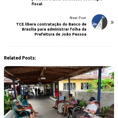
s
fiscal
t
N
Next Post:
a
TCE libera contratação do Banco de
v
Brasília para administrar folha da
Prefeitura de João Pessoa
i
g
a
t
Related Posts:
i
o
n