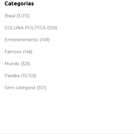
a
f
Categorias
r
o
r
Brasil
(3.013)
:
COLUNA POLÍTICA
(305)
Entretenimento
(149)
Famoso
(146)
Mundo
(325)
Paraíba
(10.102)
Sem categoria
(301)