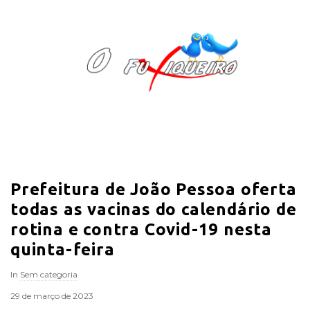
O
F
u
x
i
Prefeitura de João Pessoa oferta
q
todas as vacinas do calendário de
u
rotina e contra Covid-19 nesta
quinta-feira
e
In
Sem categoria
i
29 de março de 2023