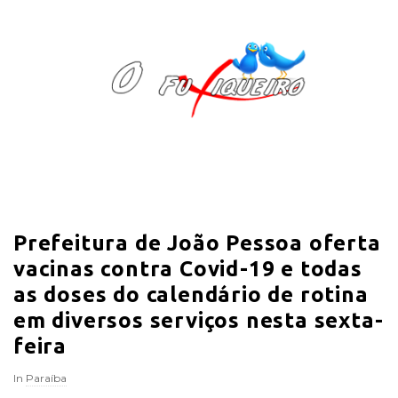
O
F
u
x
i
Prefeitura de João Pessoa oferta
q
vacinas contra Covid-19 e todas
u
as doses do calendário de rotina
em diversos serviços nesta sexta-
e
feira
i
In
Paraíba