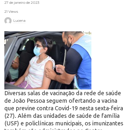
27 de janeiro de 2023
r
21 Views
o
Lucena
Diversas salas de vacinação da rede de saúde
de João Pessoa seguem ofertando a vacina
que previne contra Covid-19 nesta sexta-feira
(27). Além das unidades de saúde de família
(USF) e policlínicas municipais, os imunizantes