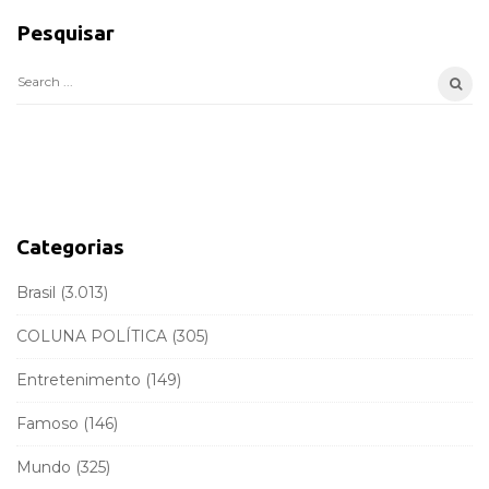
i
Pesquisar
t
e
S
S
e
i
a
d
r
e
c
b
h
a
f
Categorias
r
o
r
Brasil
(3.013)
:
COLUNA POLÍTICA
(305)
Entretenimento
(149)
Famoso
(146)
Mundo
(325)