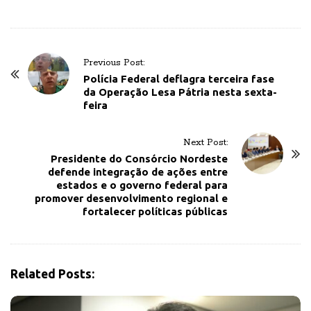
P
Previous Post:
o
Polícia Federal deflagra terceira fase
da Operação Lesa Pátria nesta sexta-
s
feira
t
N
Next Post:
a
Presidente do Consórcio Nordeste
v
defende integração de ações entre
estados e o governo federal para
i
promover desenvolvimento regional e
g
fortalecer políticas públicas
a
t
i
Related Posts:
o
n