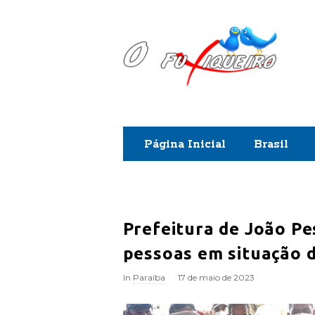
O
F
u
x
Página Inicial
Brasil
i
q
u
Prefeitura de João P
pessoas em situação d
e
In
Paraíba
17 de maio de 2023
i