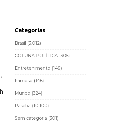
d
r
e
c
b
h
a
f
Categorias
r
o
r
Brasil
(3.012)
:
COLUNA POLÍTICA
(305)
Entretenimento
(149)
.
Famoso
(146)
8h
Mundo
(324)
Paraíba
(10.100)
Sem categoria
(301)