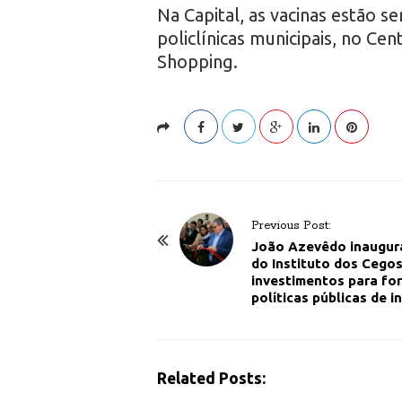
Na Capital, as vacinas estão s
policlínicas municipais, no Ce
Shopping.
P
Previous Post:
o
João Azevêdo inaugura
do Instituto dos Cegos
s
investimentos para for
t
políticas públicas de i
N
a
v
Related Posts:
i