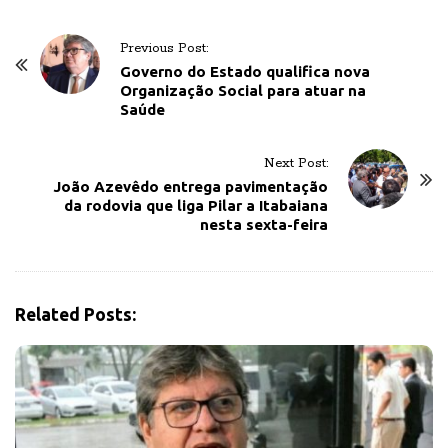
P
Previous Post:
o
Governo do Estado qualifica nova
Organização Social para atuar na
s
Saúde
t
N
Next Post:
a
João Azevêdo entrega pavimentação
v
da rodovia que liga Pilar a Itabaiana
nesta sexta-feira
i
g
a
t
Related Posts:
i
o
n