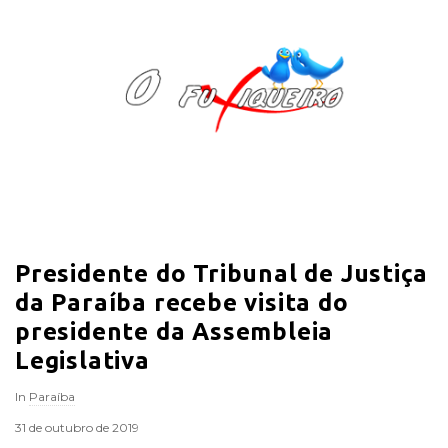
O
F
u
x
i
Presidente do Tribunal de Justiça
q
da Paraíba recebe visita do
u
presidente da Assembleia
Legislativa
e
In
Paraíba
i
31 de outubro de 2019