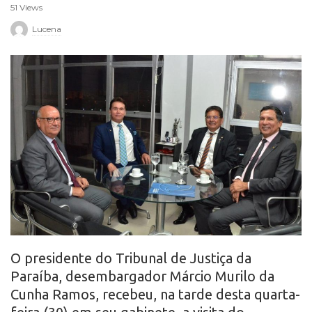
51 Views
r
Lucena
o
O presidente do Tribunal de Justiça da
Paraíba, desembargador Márcio Murilo da
Cunha Ramos, recebeu, na tarde desta quarta-