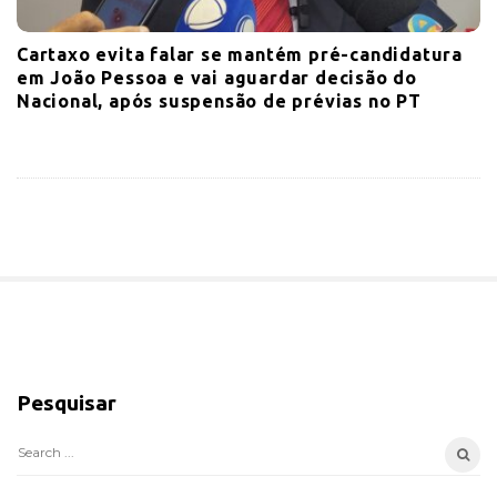
Cartaxo evita falar se mantém pré-candidatura
em João Pessoa e vai aguardar decisão do
Nacional, após suspensão de prévias no PT
S
i
Pesquisar
t
e
S
S
e
i