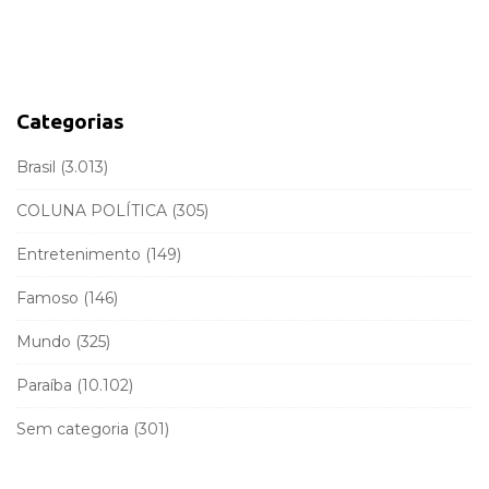
a
d
r
e
c
b
h
a
f
Categorias
r
o
r
Brasil
(3.013)
:
COLUNA POLÍTICA
(305)
Entretenimento
(149)
Famoso
(146)
Mundo
(325)
Paraíba
(10.102)
Sem categoria
(301)