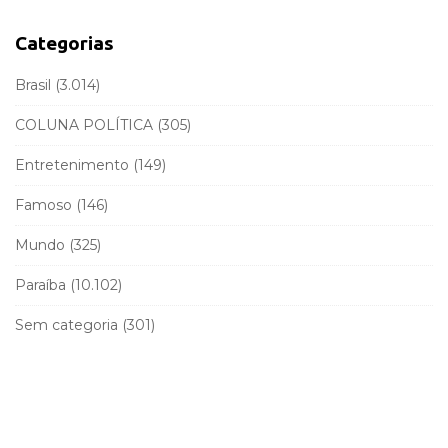
b
h
a
f
Categorias
r
o
r
Brasil
(3.014)
:
COLUNA POLÍTICA
(305)
Entretenimento
(149)
Famoso
(146)
Mundo
(325)
Paraíba
(10.102)
Sem categoria
(301)