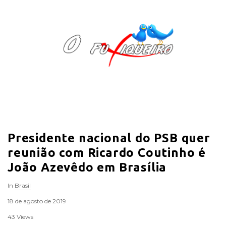
O
F
u
x
i
Presidente nacional do PSB quer
q
reunião com Ricardo Coutinho é
u
João Azevêdo em Brasília
In
Brasil
e
18 de agosto de 2019
i
43 Views