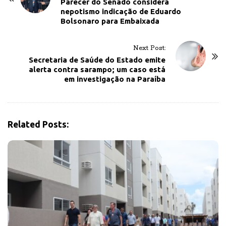
o
Parecer do Senado considera
nepotismo indicação de Eduardo
s
Bolsonaro para Embaixada
t
N
Next Post:
a
Secretaria de Saúde do Estado emite
v
alerta contra sarampo; um caso está
em investigação na Paraíba
i
g
a
t
Related Posts:
i
o
n