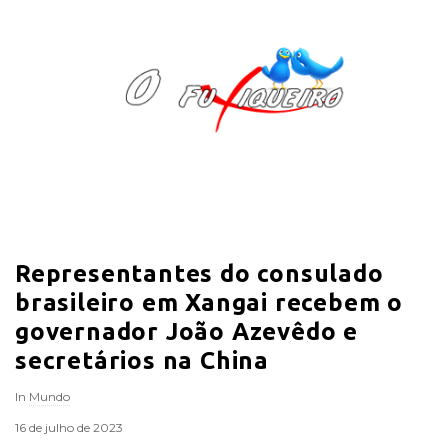
O
F
u
x
i
Representantes do consulado
q
brasileiro em Xangai recebem o
u
governador João Azevêdo e
secretários na China
e
In
Mundo
i
16 de julho de 2023