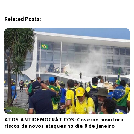
g
a
t
Related Posts:
i
o
n
ATOS ANTIDEMOCRÁTICOS: Governo monitora
riscos de novos ataques no dia 8 de janeiro