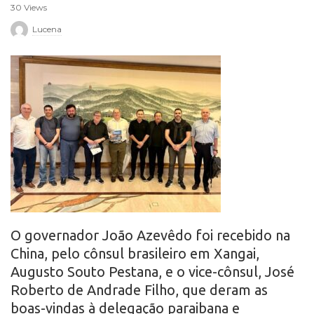
30 Views
r
Lucena
o
O governador João Azevêdo foi recebido na
China, pelo cônsul brasileiro em Xangai,
Augusto Souto Pestana, e o vice-cônsul, José
Roberto de Andrade Filho, que deram as
boas-vindas à delegação paraibana e