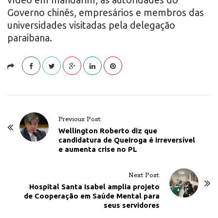
Governo chinês, empresários e membros das
universidades visitadas pela delegação
paraibana.
P
Previous Post:
o
Wellington Roberto diz que
candidatura de Queiroga é irreversível
s
e aumenta crise no PL
t
N
Next Post:
a
Hospital Santa Isabel amplia projeto
v
de Cooperação em Saúde Mental para
seus servidores
i