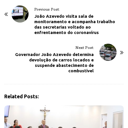
P
Previous Post:
o
João Azevedo visita sala de
monitoramento e acompanha trabalho
s
das secretarias voltado ao
t
enfrentamento do coronavírus
N
a
Next Post:
v
Governador João Azevedo determina
devolução de carros locados e
i
suspende abastecimento de
g
combustível
a
t
i
Related Posts:
o
n