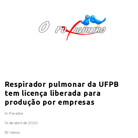
O
F
u
x
i
Respirador pulmonar da UFPB
q
tem licença liberada para
u
produção por empresas
In
Paraíba
e
14 de abril de 2020
i
59 Views