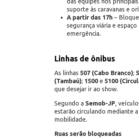
das equipes nos principai
suporte às caravanas e or
A partir das 17h
– Bloquei
segurança viária e espaço
emergência.
Linhas de ônibus
As linhas
507 (Cabo Branco)
;
5
(Tambaú)
;
1500
e
5100
(Circu
que desejar ir ao show.
Segundo a
Semob-JP
, veícul
estarão circulando mediante 
mobilidade.
Ruas serão bloqueadas