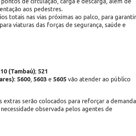
s pontos de circulação, carga e descarga, além de
ientação aos pedestres.
os totais nas vias próximas ao palco, para garanti
 para viaturas das forças de segurança, saúde e
10 (Tambaú)
;
521
lares)
:
5600
,
5603
e
5605
vão atender ao público
os extras serão colocados para reforçar a demanda
a necessidade observada pelos agentes de