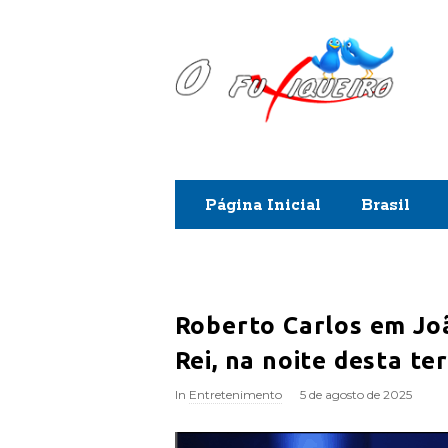
O
F
u
x
Página Inicial
Brasil
i
q
u
Roberto Carlos em Jo
Rei, na noite desta te
e
In
Entretenimento
5 de agosto de 2025
i