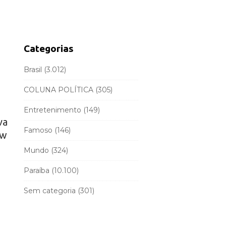
d
r
e
c
b
h
a
f
Categorias
r
o
r
Brasil
(3.012)
:
COLUNA POLÍTICA
(305)
Entretenimento
(149)
va
Famoso
(146)
ow
Mundo
(324)
Paraíba
(10.100)
Sem categoria
(301)