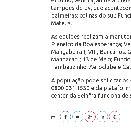
entulho; verificação de afund
tampões de pv, que acontecem 
palmeiras; colinas do sul; Funci
Mateus.
As equipes realizam a manutenç
Planalto da Boa esperança; Va
Mangabeira I, VIII; Bancários; 
Mandacaru; 13 de Maio; Funcioná
Tambauzinho; Aeroclube e Ca
A população pode solicitar os
0800 031 1530 e da plataforma 
center da Seinfra funciona de s