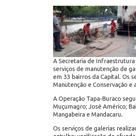
r
o
A Secretaria de Infraestrutura 
serviços de manutenção de gal
em 33 bairros da Capital. Os s
Manutenção e Conservação e 
A Operação Tapa-Buraco segue 
Muçumagro; José Américo; Bair
Mangabeira e Mandacaru.
Os serviços de galerias realiz