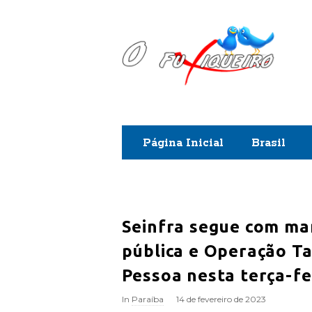
O
F
u
x
Página Inicial
Brasil
i
q
u
Seinfra segue com man
pública e Operação T
e
Pessoa nesta terça-fe
i
In
Paraíba
14 de fevereiro de 2023