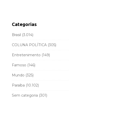
d
r
e
c
b
h
a
f
Categorias
r
o
r
Brasil
(3.014)
:
COLUNA POLÍTICA
(305)
Entretenimento
(149)
Famoso
(146)
Mundo
(325)
Paraíba
(10.102)
Sem categoria
(301)