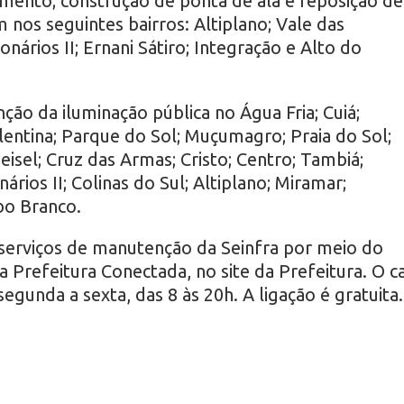
amento; construção de ponta de ala e reposição de
nos seguintes bairros: Altiplano; Vale das
onários II; Ernani Sátiro; Integração e Alto do
ão da iluminação pública no Água Fria; Cuiá;
lentina; Parque do Sol; Muçumagro; Praia do Sol;
Geisel; Cruz das Armas; Cristo; Centro; Tambiá;
rios II; Colinas do Sul; Altiplano; Miramar;
bo Branco.
 serviços de manutenção da Seinfra por meio do
Prefeitura Conectada, no site da Prefeitura. O ca
egunda a sexta, das 8 às 20h. A ligação é gratuita.