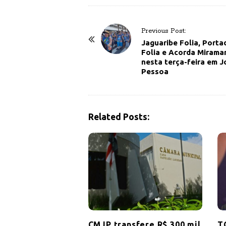
P
Previous Post:
o
Jaguaribe Folia, Porta
Folia e Acorda Miramar
s
nesta terça-feira em 
t
Pessoa
N
a
v
Related Posts:
i
g
a
t
i
o
n
CMJP transfere R$ 300 mil
T