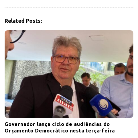
g
a
Related Posts:
t
i
o
n
Governador lança ciclo de audiências do
Orçamento Democrático nesta terça-feira