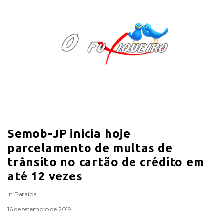
O
F
u
x
i
Semob-JP inicia hoje
q
parcelamento de multas de
u
trânsito no cartão de crédito em
até 12 vezes
e
In
Paraíba
i
16 de setembro de 2019