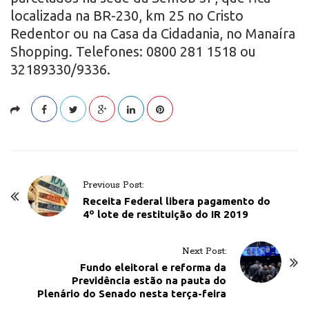
localizada na BR-230, km 25 no Cristo
Redentor ou na Casa da Cidadania, no Manaíra
Shopping. Telefones: 0800 281 1518 ou
32189330/9336.
P
Previous Post:
o
Receita Federal libera pagamento do
4º lote de restituição do IR 2019
s
t
Next Post:
N
Fundo eleitoral e reforma da
a
Previdência estão na pauta do
v
Plenário do Senado nesta terça-feira
i