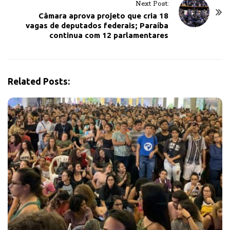
Next Post:
a
Câmara aprova projeto que cria 18
v
vagas de deputados federais; Paraíba
continua com 12 parlamentares
i
g
a
t
Related Posts:
i
o
n