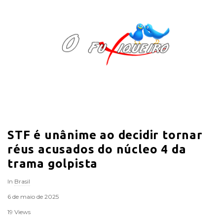
O
F
u
x
i
STF é unânime ao decidir tornar
q
réus acusados do núcleo 4 da
u
trama golpista
In
Brasil
e
6 de maio de 2025
i
19 Views