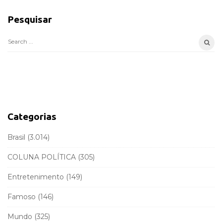
i
Pesquisar
t
e
S
S
e
i
a
d
r
e
c
b
h
a
f
Categorias
r
o
r
Brasil
(3.014)
:
COLUNA POLÍTICA
(305)
Entretenimento
(149)
Famoso
(146)
Mundo
(325)