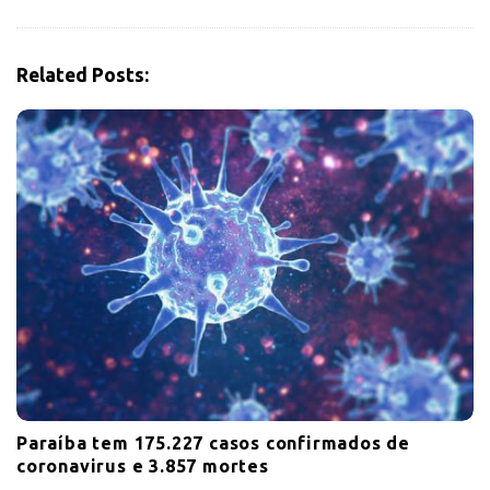
t
i
Related Posts:
o
n
Paraíba tem 175.227 casos confirmados de
coronavirus e 3.857 mortes