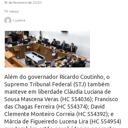
18 de fevereiro de 2020
r
79 Views
o
Lucena
Além do governador Ricardo Coutinho, o
Supremo Tribunal Federal (STJ) também
manteve em liberdade Cláudia Luciana de
Sousa Mascena Veras (HC 554036); Francisco
das Chagas Ferreira (HC 554374); David
Clemente Monteiro Correia (HC 554392); e
Márcia de Figueiredo Lucena Lira (HC 554954)