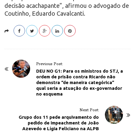
decisão acachapante”, afirmou o advogado de
Coutinho, Eduardo Cavalcanti.
P
Previous Post:
o
DEU NO G1: Para os ministros do STJ, a
ordem de prisão contra Ricardo não
s
demonstra “de maneira categórica”
t
qual seria a atuação do ex-governador
no esquema
N
a
v
Next Post:
Grupo dos 11 pede arquivamento do
i
pedido de impeachment de João
g
Azevedo e Lígia Feliciano na ALPB
a