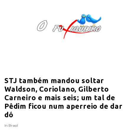
O
F
u
x
i
STJ também mandou soltar
q
Waldson, Coriolano, Gilberto
u
Carneiro e mais seis; um tal de
Pêdim ficou num aperreio de dar
e
dó
i
In
Brasil