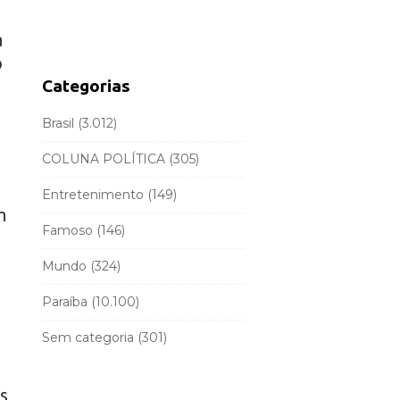
d
r
e
a
c
b
h
o
a
f
Categorias
r
o
r
Brasil
(3.012)
:
COLUNA POLÍTICA
(305)
Entretenimento
(149)
m
Famoso
(146)
Mundo
(324)
Paraíba
(10.100)
Sem categoria
(301)
s