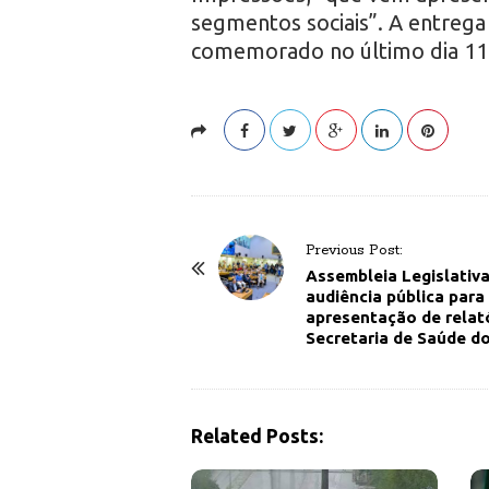
segmentos sociais”. A entrega
comemorado no último dia 11
P
Previous Post:
o
Assembleia Legislativa
audiência pública para
s
apresentação de relat
t
Secretaria de Saúde d
N
a
v
Related Posts:
i
g