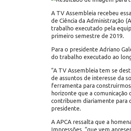
r
A TV Assembleia recebeu es
o
de Ciência da Administração (
trabalho executado pela equip
primeiro semestre de 2019.
Para o presidente Adriano Ga
do trabalho executado ao long
“A TV Assembleia tem se dest
de assuntos de interesse da 
ferramenta para construirmos 
horizonte que a comunicação 
contribuem diariamente para c
presidente.
A APCA ressalta que a homen
Impressões, “que vem aprese