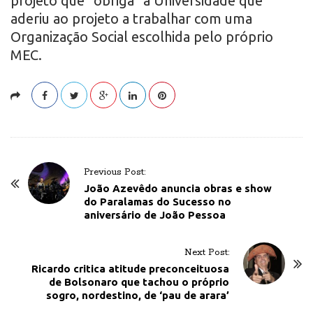
projeto que “obriga” a Universidade que
aderiu ao projeto a trabalhar com uma
Organização Social escolhida pelo próprio
MEC.
P
Previous Post:
o
João Azevêdo anuncia obras e show
do Paralamas do Sucesso no
s
aniversário de João Pessoa
t
N
Next Post:
a
Ricardo critica atitude preconceituosa
v
de Bolsonaro que tachou o próprio
sogro, nordestino, de ‘pau de arara’
i