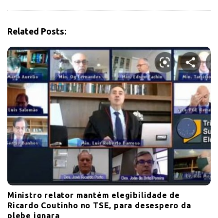
g
a
t
Related Posts:
i
o
n
Ministro relator mantém elegibilidade de
Ricardo Coutinho no TSE, para desespero da
plebe ignara