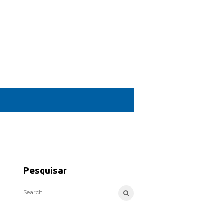
S
i
Pesquisar
t
e
S
S
e
i
a