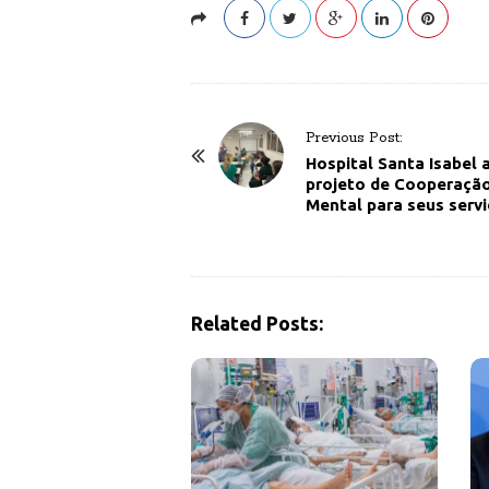
P
Previous Post:
o
Hospital Santa Isabel 
projeto de Cooperaçã
s
Mental para seus serv
t
N
a
v
Related Posts:
i
g
a
t
i
o