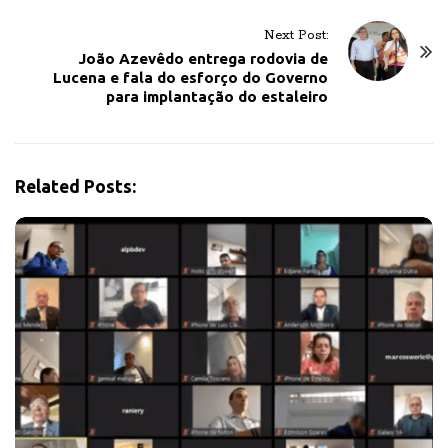
N
Next Post:
a
João Azevêdo entrega rodovia de
v
Lucena e fala do esforço do Governo
para implantação do estaleiro
i
g
a
t
Related Posts:
i
o
n