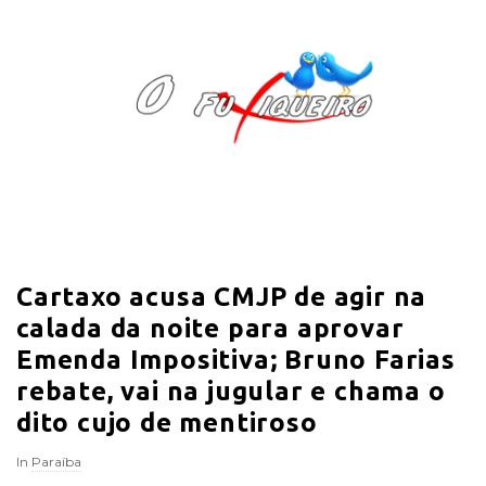
O
F
u
x
i
Cartaxo acusa CMJP de agir na
q
calada da noite para aprovar
u
Emenda Impositiva; Bruno Farias
rebate, vai na jugular e chama o
e
dito cujo de mentiroso
i
In
Paraíba