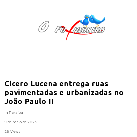
O
F
u
x
i
Cícero Lucena entrega ruas
q
pavimentadas e urbanizadas no
u
João Paulo II
In
Paraíba
e
9 de maio de 2023
i
28 Views