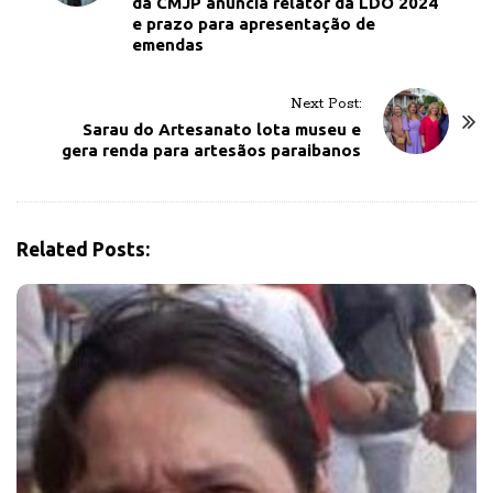
da CMJP anuncia relator da LDO 2024
s
e prazo para apresentação de
t
emendas
N
a
Next Post:
v
Sarau do Artesanato lota museu e
gera renda para artesãos paraibanos
i
g
a
t
Related Posts:
i
o
n