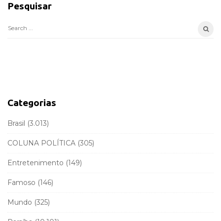
Pesquisar
t
e
S
S
e
i
a
d
r
e
c
b
h
a
f
Categorias
r
o
r
Brasil
(3.013)
:
COLUNA POLÍTICA
(305)
Entretenimento
(149)
Famoso
(146)
Mundo
(325)