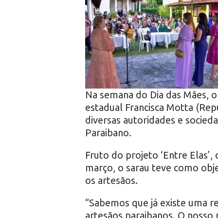
r
o
Na semana do Dia das Mães, o 
estadual Francisca Motta (Repu
diversas autoridades e socied
Paraibano.
Fruto do projeto ‘Entre Elas’
março, o sarau teve como objet
os artesãos.
“Sabemos que já existe uma re
artesãos paraibanos. O nosso