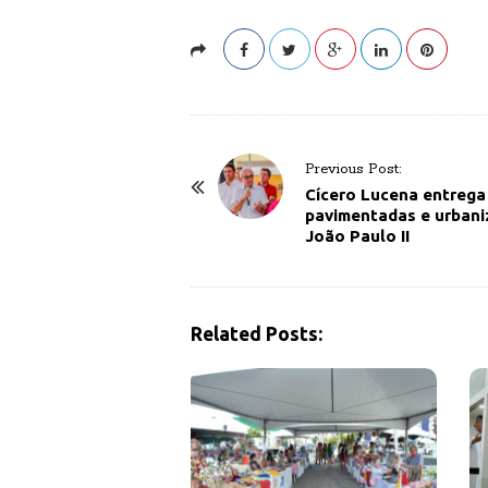
P
Previous Post:
o
Cícero Lucena entrega
pavimentadas e urbani
s
João Paulo II
t
N
a
Related Posts:
v
i
g
a
t
i