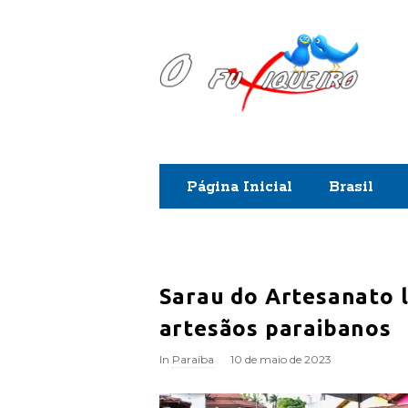
O
F
u
x
Página Inicial
Brasil
i
q
u
Sarau do Artesanato 
artesãos paraibanos
e
In
Paraíba
10 de maio de 2023
i