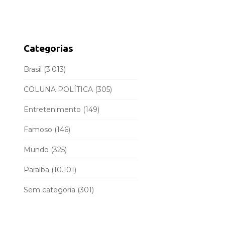
d
r
e
c
b
h
a
f
Categorias
r
o
r
Brasil
(3.013)
:
COLUNA POLÍTICA
(305)
Entretenimento
(149)
Famoso
(146)
Mundo
(325)
Paraíba
(10.101)
Sem categoria
(301)