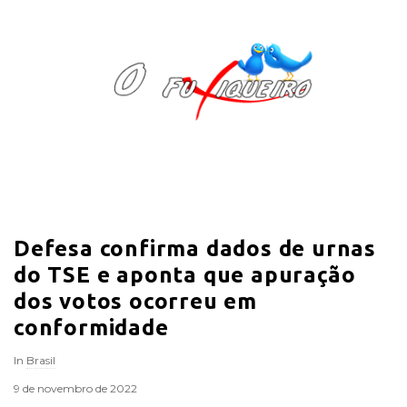
O
F
u
x
i
Defesa confirma dados de urnas
q
do TSE e aponta que apuração
u
dos votos ocorreu em
conformidade
e
In
Brasil
i
9 de novembro de 2022