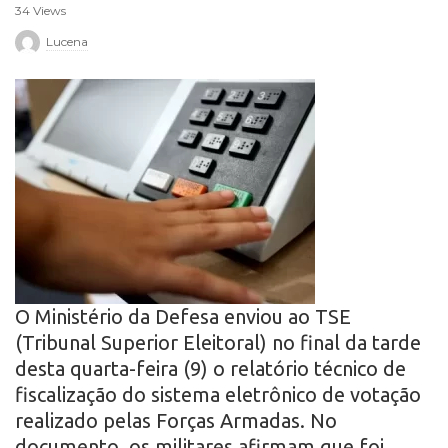
34 Views
r
Lucena
o
O Ministério da Defesa enviou ao TSE
(Tribunal Superior Eleitoral) no final da tarde
desta quarta-feira (9) o relatório técnico de
fiscalização do sistema eletrônico de votação
realizado pelas Forças Armadas. No
documento, os militares afirmam que foi