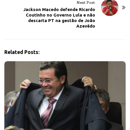
Next Post:
a
Jackson Macedo defende Ricardo
v
Coutinho no Governo Lula e não
descarta PT na gestão de João
i
Azevêdo
g
a
t
i
Related Posts:
o
n