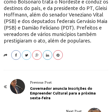
como Bolsonaro trata o Nordeste e conduz os
destinos do país, e da presidente do PT, Gleisi
Hoffmann, além do senador Veneziano Vital
(PSB) e dos deputados federais Gervásio Maia
(PSB) e Damião Feliciano (PDT). Prefeitos e
vereadores de vários municípios também
prestigiaram o ato, além de populares.
P
Previous Post:
o
Governador anuncia inscrições do
Empreender Cultural para a próxima
s
sexta-feira
t
N
Next Post: