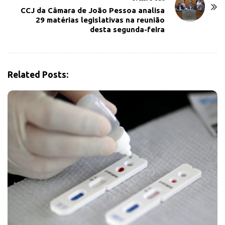
a
CCJ da Câmara de João Pessoa analisa
v
29 matérias legislativas na reunião
desta segunda-feira
i
g
a
t
Related Posts:
i
o
n