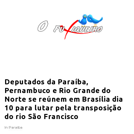
O
F
u
x
i
Deputados da Paraíba,
q
Pernambuco e Rio Grande do
u
Norte se reúnem em Brasília dia
10 para lutar pela transposição
e
do rio São Francisco
i
In
Paraíba