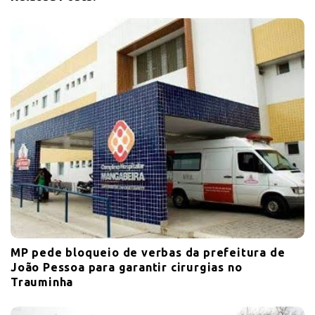
a
t
i
o
n
MP pede bloqueio de verbas da prefeitura de
João Pessoa para garantir cirurgias no
Trauminha