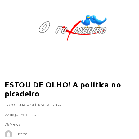
O
F
u
x
i
ESTOU DE OLHO! A política no
q
picadeiro
u
In
COLUNA POLÍTICA
,
Paraíba
e
22 de junho de 2019
76 Views
i
Lucena