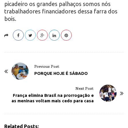
picadeiro os grandes palhaços somos nós
trabalhadores financiadores dessa farra dos
bois.
P
Previous Post:
o
PORQUE HOJE É SÁBADO
s
t
Next Post:
N
França elimina Brasil na prorrogação e
as meninas voltam mais cedo para casa
a
v
i
g
Related Posts: