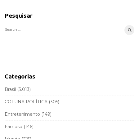
S
i
Pesquisar
t
e
S
S
e
i
a
d
r
e
c
b
h
a
f
Categorias
r
o
r
Brasil
(3.013)
:
COLUNA POLÍTICA
(305)
Entretenimento
(149)
Famoso
(146)