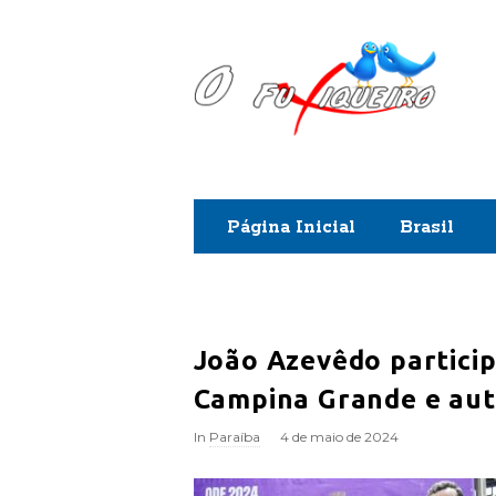
O
F
u
x
Página Inicial
Brasil
i
q
u
João Azevêdo particip
Campina Grande e auto
e
In
Paraíba
4 de maio de 2024
i