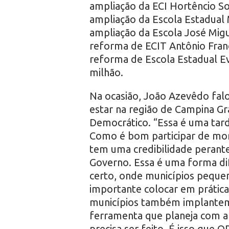
ampliação da ECI Hortêncio So
ampliação da Escola Estadual 
ampliação da Escola José Migu
reforma de ECIT Antônio Franc
reforma de Escola Estadual E
milhão.
Na ocasião, João Azevêdo falo
estar na região de Campina G
Democrático. “Essa é uma tard
Como é bom participar de mom
tem uma credibilidade perante
Governo. Essa é uma forma di
certo, onde municípios peque
importante colocar em prátic
municípios também implantem
ferramenta que planeja com a 
precisa ser feito. É isso que O