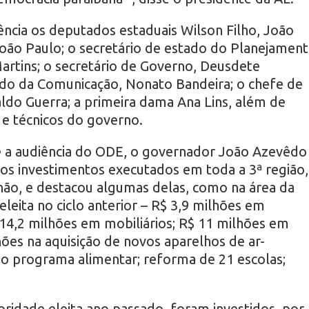
ncia os deputados estaduais Wilson Filho, João
João Paulo; o secretário de estado do Planejament
rtins; o secretário de Governo, Deusdete
ado da Comunicação, Nonato Bandeira; o chefe de
do Guerra; a primeira dama Ana Lins, além de
s e técnicos do governo.
e a audiência do ODE, o governador João Azevêdo
mos investimentos executados em toda a 3ª região,
hão, e destacou algumas delas, como na área da
eleita no ciclo anterior – R$ 3,9 milhões em
14,2 milhões em mobiliários; R$ 11 milhões em
hões na aquisição de novos aparelhos de ar-
no programa alimentar; reforma de 21 escolas;
oridade eleita ano passado, foram investidos, por