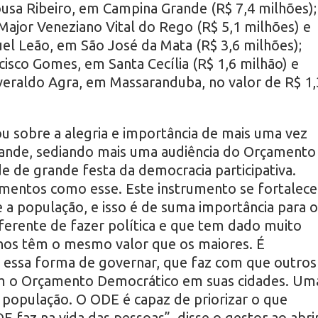
usa Ribeiro, em Campina Grande (R$ 7,4 milhões);
Major Veneziano Vital do Rego (R$ 5,1 milhões) e
el Leão, em São José da Mata (R$ 3,6 milhões);
isco Gomes, em Santa Cecília (R$ 1,6 milhão) e
veraldo Agra, em Massaranduba, no valor de R$ 1,
u sobre a alegria e importância de mais uma vez
rande, sediando mais uma audiência do Orçamento
e de grande festa da democracia participativa.
entos como esse. Este instrumento se fortalece
 a população, e isso é de suma importância para o
ferente de fazer política e que tem dado muito
nos têm o mesmo valor que os maiores. É
a essa forma de governar, que faz com que outros
 o Orçamento Democrático em suas cidades. Um
população. O ODE é capaz de priorizar o que
DE faz na vida das pessoas”, disse o gestor ao abri