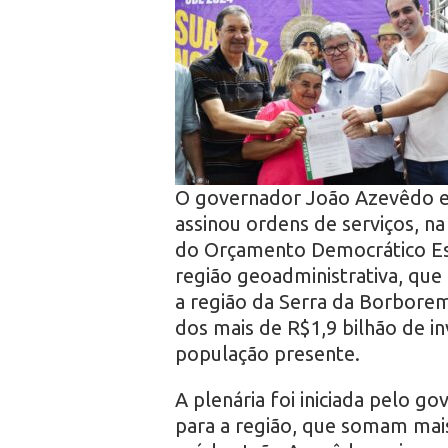
r
o
O governador João Azevêdo e
assinou ordens de serviços, na
do Orçamento Democrático Est
região geoadministrativa, que
a região da Serra da Borborem
dos mais de R$1,9 bilhão de in
população presente.
A plenária foi iniciada pelo g
para a região, que somam mais