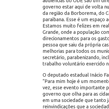
audiências do ODE são um dire
governo estar aqui de volta n
da região da Borborema, do Ca
paraibana. Esse é um espaço a
Estamos muito felizes em real
Grande, onde a população comp
direcionamentos para os gast
pessoa que saiu da própria cas
melhorias para todos os munic
secretário, parabenizando, inc
trabalho voluntário exercido n
O deputado estadual Inácio F
“Para mim hoje é um momento 
vez, esse evento importante 
governo que olha para as cida
em uma sociedade que tanto já
reinvindicações que a socieda