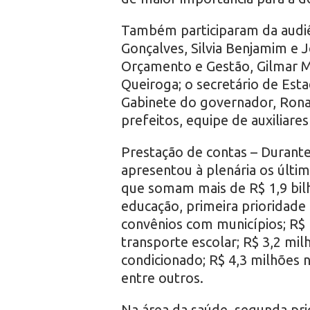
Também participaram da audiê
Gonçalves, Silvia Benjamim e 
Orçamento e Gestão, Gilmar Ma
Queiroga; o secretário de Est
Gabinete do governador, Ronal
prefeitos, equipe de auxiliare
Prestação de contas – Durant
apresentou à plenária os últi
que somam mais de R$ 1,9 bil
educação, primeira prioridade 
convênios com municípios; R$ 
transporte escolar; R$ 3,2 mil
condicionado; R$ 4,3 milhões 
entre outros.
Na área da saúde, segunda pri