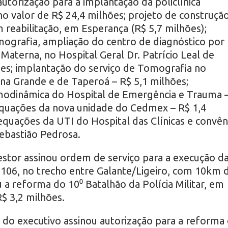
utorização para a implantação da policlínica
o valor de R$ 24,4 milhões; projeto de construçã
 reabilitação, em Esperança (R$ 5,7 milhões);
ografia, ampliação do centro de diagnóstico por
aterna, no Hospital Geral Dr. Patrício Leal de
ões; implantação do serviço de Tomografia no
ina Grande e de Taperoá – R$ 5,1 milhões;
modinâmica do Hospital de Emergência e Trauma 
equações da nova unidade do Cedmex – R$ 1,4
quações da UTI do Hospital das Clínicas e convên
Sebastião Pedrosa.
stor assinou ordem de serviço para a execução d
106, no trecho entre Galante/Ligeiro, com 10km 
a reforma do 10⁰ Batalhão da Polícia Militar, em
$ 3,2 milhões.
 do executivo assinou autorização para a reforma 