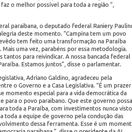
faz o melhor possível para toda a região “,
ral paraibana, o deputado federal Raniery Paulin
a alegria deste momento. “Campina tem um povo
vêdo tem feito uma transformação na Paraíba
l. Mais uma vez, parabéns por essa metodologia.
 tantos para reivindicar. A nossa bancada federal
araíba. Estamos juntos”, disse o parlamentar.
gislativa, Adriano Galdino, agradeceu pela
ntre o Governo e a Casa Legislativa. “É um prazer
sse momento especial para a vida democrática da
a e para o povo paraibano. Que este governo poss
ra toda a Paraíba, com investimentos nunca visto
 a toda a equipe de governo pela condução das
nvolvimento dessa ferramenta. Esse é um momen
mocracia paraibana “, disse o presidente da AL.