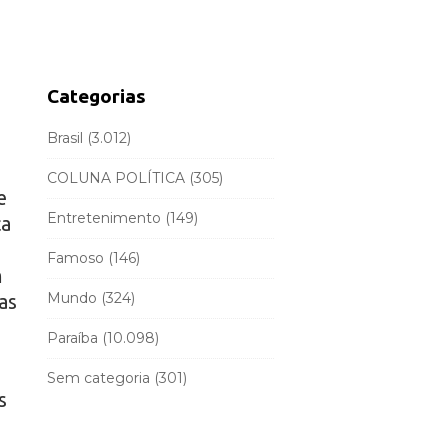
d
r
e
c
b
h
a
f
Categorias
r
o
r
Brasil
(3.012)
:
COLUNA POLÍTICA
(305)
e
Entretenimento
(149)
ca
Famoso
(146)
m
Mundo
(324)
as
Paraíba
(10.098)
Sem categoria
(301)
s