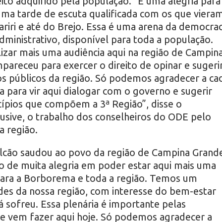
ito adquirido pela população. “É uma alegria para
uma tarde de escuta qualificada com os que viera
riri e até do Brejo. Essa é uma arena da democrac
dministrativo, disponível para toda a população.
izar mais uma audiência aqui na região de Campin
areceu para exercer o direito de opinar e sugeri
os públicos da região. Só podemos agradecer a ca
a para vir aqui dialogar com o governo e sugerir
ípios que compõem a 3ª Região”, disse o
lusive, o trabalho dos conselheiros do ODE pelo
a região.
alcão saudou ao povo da região de Campina Grand
de muita alegria em poder estar aqui mais uma
para a Borborema e toda a região. Temos um
des da nossa região, com interesse do bem-estar
 sofreu. Essa plenária é importante pelas
de vem fazer aqui hoje. Só podemos agradecer a