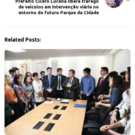
Prefeito Cícero Lucena libera tráfego
v
de veículos em intervenção viária no
entorno do futuro Parque da Cidade
i
g
a
t
Related Posts:
i
o
n