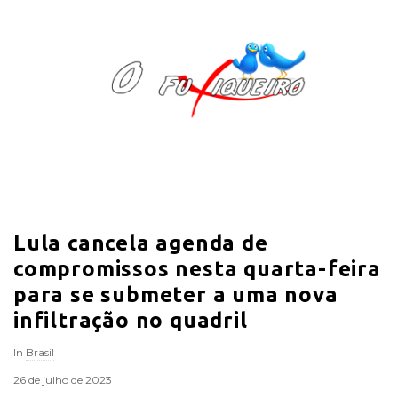
O
F
u
x
i
Lula cancela agenda de
q
compromissos nesta quarta-feira
u
para se submeter a uma nova
infiltração no quadril
e
In
Brasil
i
26 de julho de 2023