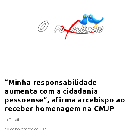
O
F
u
x
i
“Minha responsabilidade
q
aumenta com a cidadania
u
pessoense”, afirma arcebispo ao
receber homenagem na CMJP
e
In
Paraíba
i
30 de novembro de 2019