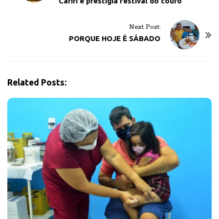
Cariri e prestigia festival do couro
s
t
Next Post:
N
PORQUE HOJE É SÁBADO
a
v
i
g
Related Posts:
a
t
i
o
n