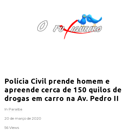
O
F
u
x
i
Polícia Civil prende homem e
q
apreende cerca de 150 quilos de
u
drogas em carro na Av. Pedro II
In
Paraíba
e
20 de março de 2020
i
56 Views