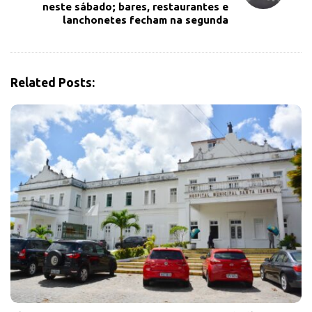
v
neste sábado; bares, restaurantes e
lanchonetes fecham na segunda
i
g
a
t
Related Posts:
i
o
n