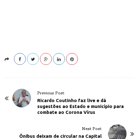
P
Previous Post:
o
Ricardo Coutinho faz live e dá
sugestões ao Estado e município para
s
combate ao Corona Vírus
t
N
Next Post:
a
Ônibus deixam de circular na Capital