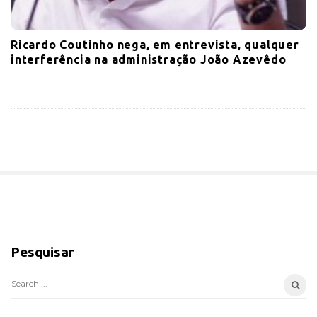
Ricardo Coutinho nega, em entrevista, qualquer
interferência na administração João Azevêdo
S
i
Pesquisar
t
e
S
S
e
i