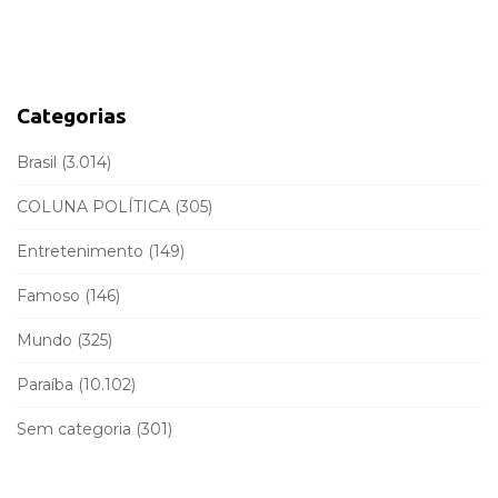
a
d
r
e
c
b
h
a
f
Categorias
r
o
r
Brasil
(3.014)
:
COLUNA POLÍTICA
(305)
Entretenimento
(149)
Famoso
(146)
Mundo
(325)
Paraíba
(10.102)
Sem categoria
(301)