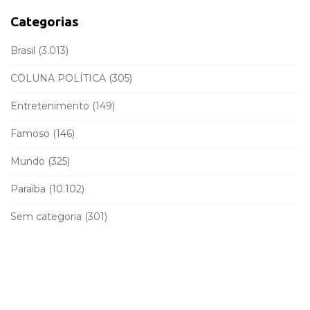
h
a
f
Categorias
r
o
r
Brasil
(3.013)
:
COLUNA POLÍTICA
(305)
Entretenimento
(149)
Famoso
(146)
Mundo
(325)
Paraíba
(10.102)
Sem categoria
(301)