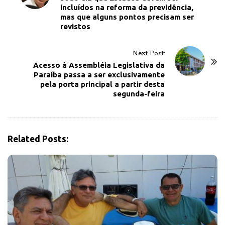
incluídos na reforma da previdência,
s
mas que alguns pontos precisam ser
t
revistos
N
a
Next Post:
v
Acesso à Assembléia Legislativa da
Paraíba passa a ser exclusivamente
i
pela porta principal a partir desta
g
segunda-feira
a
t
i
Related Posts:
o
n