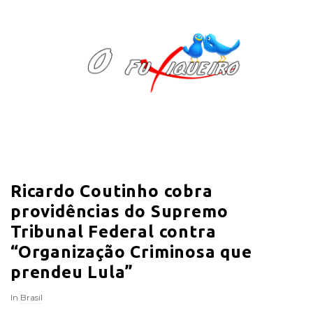
O
F
u
x
i
Ricardo Coutinho cobra
q
providências do Supremo
u
Tribunal Federal contra
“Organização Criminosa que
e
prendeu Lula”
i
In
Brasil