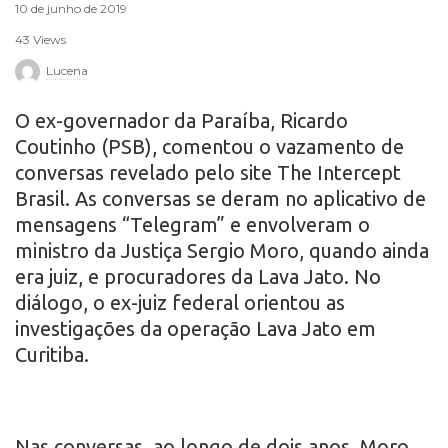
10 de junho de 2019
r
43 Views
o
Lucena
O ex-governador da Paraíba, Ricardo
Coutinho (PSB), comentou o vazamento de
conversas revelado pelo site The Intercept
Brasil. As conversas se deram no aplicativo de
mensagens “Telegram” e envolveram o
ministro da Justiça Sergio Moro, quando ainda
era juiz, e procuradores da Lava Jato. No
diálogo, o ex-juiz federal orientou as
investigações da operação Lava Jato em
Curitiba.
Nas conversas, ao longo de dois anos, Moro