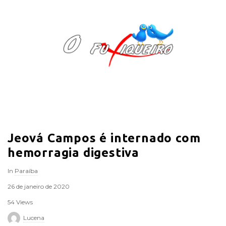
O
F
u
x
i
Jeová Campos é internado com
q
hemorragia digestiva
u
In
Paraíba
e
26 de janeiro de 2020
54 Views
i
Lucena