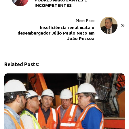
INCOMPETENTES
s
t
Next Post:
N
Insuficiência renal mata o
a
desembargador Júlio Paulo Neto em
v
João Pessoa
i
g
a
Related Posts:
t
i
o
n