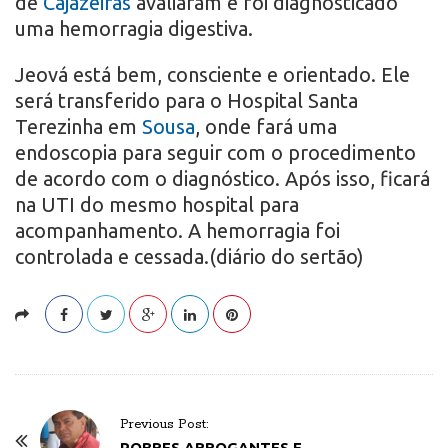
de
Cajazeiras
avaliaram e foi diagnosticado
uma hemorragia digestiva.
Jeová está bem, consciente e orientado. Ele
será transferido para o Hospital Santa
Terezinha em
Sousa
, onde fará uma
endoscopia para seguir com o procedimento
de acordo com o diagnóstico. Após isso, ficará
na UTI do mesmo hospital para
acompanhamento. A hemorragia foi
controlada e cessada.(diário do sertão)
P
Previous Post:
o
POBRES ARROGANTES E