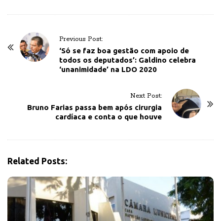
P
Previous Post:
o
‘Só se faz boa gestão com apoio de
todos os deputados’: Galdino celebra
s
‘unanimidade’ na LDO 2020
t
N
Next Post:
a
Bruno Farias passa bem após cirurgia
v
cardíaca e conta o que houve
i
g
a
Related Posts:
t
i
o
n