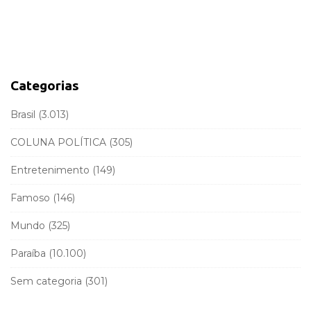
e
i
a
d
r
e
c
b
h
a
f
Categorias
r
o
r
Brasil
(3.013)
:
COLUNA POLÍTICA
(305)
Entretenimento
(149)
Famoso
(146)
Mundo
(325)
Paraíba
(10.100)
Sem categoria
(301)