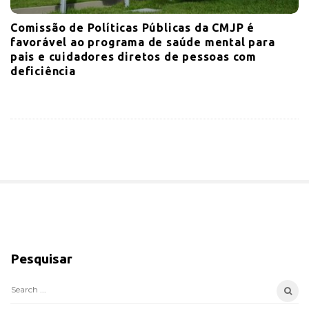
Comissão de Políticas Públicas da CMJP é
favorável ao programa de saúde mental para
pais e cuidadores diretos de pessoas com
deficiência
S
i
Pesquisar
t
e
S
S