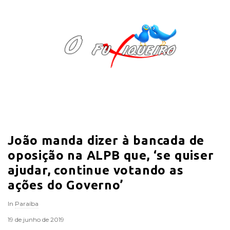
O
F
u
x
i
João manda dizer à bancada de
q
oposição na ALPB que, ‘se quiser
u
ajudar, continue votando as
ações do Governo’
e
In
Paraíba
i
19 de junho de 2019