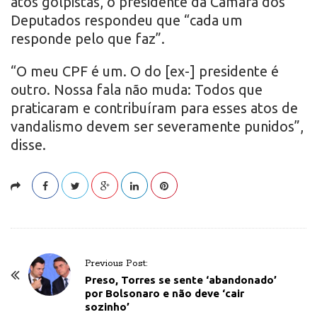
atos golpistas, o presidente da Câmara dos
Deputados respondeu que “cada um
responde pelo que faz”.
“O meu CPF é um. O do [ex-] presidente é
outro. Nossa fala não muda: Todos que
praticaram e contribuíram para esses atos de
vandalismo devem ser severamente punidos”,
disse.
P
Previous Post:
o
Preso, Torres se sente ‘abandonado’
por Bolsonaro e não deve ‘cair
s
sozinho’
t