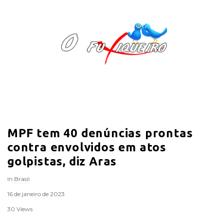
O
F
u
x
i
MPF tem 40 denúncias prontas
q
contra envolvidos em atos
u
golpistas, diz Aras
In
Brasil
e
16 de janeiro de 2023
i
30 Views