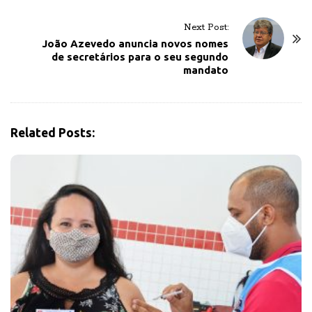
N
Next Post:
a
João Azevedo anuncia novos nomes
v
de secretários para o seu segundo
mandato
i
g
a
t
Related Posts:
i
o
n